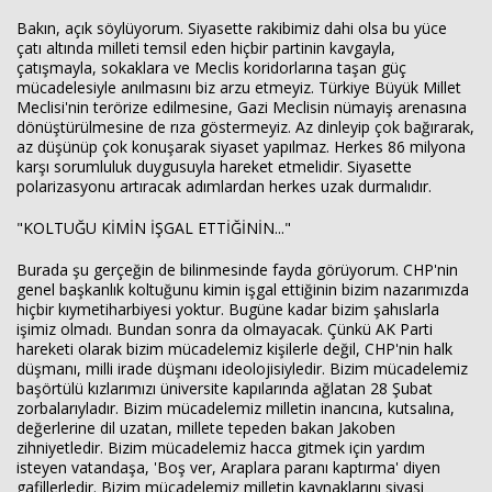
Bakın, açık söylüyorum. Siyasette rakibimiz dahi olsa bu yüce
çatı altında milleti temsil eden hiçbir partinin kavgayla,
çatışmayla, sokaklara ve Meclis koridorlarına taşan güç
mücadelesiyle anılmasını biz arzu etmeyiz. Türkiye Büyük Millet
Meclisi'nin terörize edilmesine, Gazi Meclisin nümayiş arenasına
dönüştürülmesine de rıza göstermeyiz. Az dinleyip çok bağırarak,
az düşünüp çok konuşarak siyaset yapılmaz. Herkes 86 milyona
karşı sorumluluk duygusuyla hareket etmelidir. Siyasette
polarizasyonu artıracak adımlardan herkes uzak durmalıdır.
"KOLTUĞU KİMİN İŞGAL ETTİĞİNİN..."
Burada şu gerçeğin de bilinmesinde fayda görüyorum. CHP'nin
genel başkanlık koltuğunu kimin işgal ettiğinin bizim nazarımızda
hiçbir kıymetiharbiyesi yoktur. Bugüne kadar bizim şahıslarla
işimiz olmadı. Bundan sonra da olmayacak. Çünkü AK Parti
hareketi olarak bizim mücadelemiz kişilerle değil, CHP'nin halk
düşmanı, milli irade düşmanı ideolojisiyledir. Bizim mücadelemiz
başörtülü kızlarımızı üniversite kapılarında ağlatan 28 Şubat
zorbalarıyladır. Bizim mücadelemiz milletin inancına, kutsalına,
değerlerine dil uzatan, millete tepeden bakan Jakoben
zihniyetledir. Bizim mücadelemiz hacca gitmek için yardım
isteyen vatandaşa, 'Boş ver, Araplara paranı kaptırma' diyen
gafillerledir. Bizim mücadelemiz milletin kaynaklarını siyasi