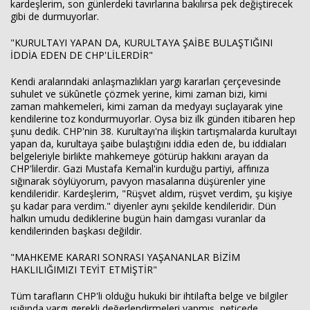
kardeşlerim, son günlerdeki tavırlarına bakılırsa pek değiştirecek
gibi de durmuyorlar.
"KURULTAYI YAPAN DA, KURULTAYA ŞAİBE BULAŞTIĞINI
İDDİA EDEN DE CHP'LİLERDİR"
Kendi aralarındaki anlaşmazlıkları yargı kararları çerçevesinde
suhulet ve sükûnetle çözmek yerine, kimi zaman bizi, kimi
zaman mahkemeleri, kimi zaman da medyayı suçlayarak yine
kendilerine toz kondurmuyorlar. Oysa biz ilk günden itibaren hep
şunu dedik. CHP'nin 38. Kurultayı'na ilişkin tartışmalarda kurultayı
yapan da, kurultaya şaibe bulaştığını iddia eden de, bu iddiaları
belgeleriyle birlikte mahkemeye götürüp hakkını arayan da
CHP'lilerdir. Gazi Mustafa Kemal'in kurduğu partiyi, affınıza
sığınarak söylüyorum, pavyon masalarına düşürenler yine
kendileridir. Kardeşlerim, "Rüşvet aldım, rüşvet verdim, şu kişiye
şu kadar para verdim." diyenler aynı şekilde kendileridir. Dün
halkın umudu dediklerine bugün hain damgası vuranlar da
kendilerinden başkası değildir.
"MAHKEME KARARI SONRASI YAŞANANLAR BİZİM
HAKLILIĞIMIZI TEYİT ETMİŞTİR"
Tüm tarafların CHP'li olduğu hukuki bir ihtilafta belge ve bilgiler
ışığında yargı gerekli değerlendirmeleri yapmış, neticede