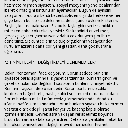
hezimete rağmen siyasetin, sosyal medyanın yankı odalarından
ibaret olmadığını bir türlü anlayamadılar. Bugün de aynısını
yapıyorlar. Faturayı kendi beceriksizlikleri dışında herkese ve her
şeye kesen bu kibir abidelerine sadece şunu söylemek isterim.
Beyler, kusura bakmayın. Siz bu kafayla giderseniz sandıkta
milletten daha çok tokat yersiniz. Siz kendinizi düzeltmez,
gerçekçi siyaset yapmazsanız daha çok dut yemiş bülbüle
dönersiniz. Siz cuntacıların ve suç örgütlerinin vesayetinden
kurtulamazsanız daha çok yenilgi tadar, daha çok hüsrana
uğrarsınız.
"ZİHNİYETLERİNİ DEĞİŞTİRMEYİ DENEMEDİLER"
Bakın, her zaman ifade ediyorum. Sorun sadece bunların
siyasete bakış açılarında, siyaset tarzlarında, bunların çirkin ve
çirkef üsluplarında değildir. Esas sorun bunların zihniyetindedir.
Bunların faşizan ideolojisindedir. Sorun bunların sokakla
kurdukları bağın harbi, hasbi, sahici ve samimi olmamasındadır.
Sorun bunların milleti mümeyyiz görmemelerinde, Anadolu
irfanını hafife almalarındadır. Sorun bunların siyaseti halka hizmet
vasıtası olarak değil, şahsi kariyer ve kazanç kapısı olarak
görmelerindedir. Çeyrek asra yaklaşan rekabetimiz boyunca
bütün bunlarda defalarca yenildiler. Defalarca yanıldılar. Fakat bir
kez olsun zihniyetlerini değiştirmeyi denemediler. Kıymetli