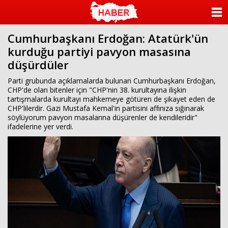
ANASAYFA
Cumhurbaşkanı Erdoğan: Atatürk'ün
KATEGORİLER
kurduğu partiyi pavyon masasına
düşürdüler
YAZARLAR
Parti grubunda açıklamalarda bulunan Cumhurbaşkanı Erdoğan,
ANKETLER
CHP'de olan bitenler için "CHP'nin 38. kurultayına ilişkin
tartışmalarda kurultayı mahkemeye götüren de şikayet eden de
CHP'lilerdir. Gazi Mustafa Kemal'in partisini affınıza sığınarak
FOTO GALERİ
söylüyorum pavyon masalarına düşürenler de kendileridir"
ifadelerine yer verdi.
VİDEO GALERİ
KÜNYE
İLETİŞİM