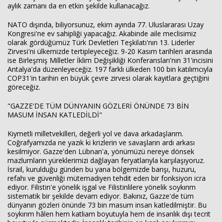
aylık zamanı da en etkin şekilde kullanacağız.
NATO dışında, biliyorsunuz, ekim ayında 77. Uluslararası Uzay
Kongresi'ne ev sahipliği yapacağız. Akabinde aile meclisimiz
olarak gördüğümüz Türk Devletleri Teşkilatı'nın 13. Liderler
Zirvesi'ni ülkemizde tertipleyeceğiz. 9-20 Kasım tarihleri arasında
ise Birleşmiş Milletler İklim Değişikliği Konferansları'nın 31'incisini
Antalya'da düzenleyeceğiz. 197 farklı ülkeden 100 bin katılımcıyla
COP31'in tarihin en büyük çevre zirvesi olarak kayıtlara geçtiğini
göreceğiz.
"GAZZE'DE TÜM DÜNYANIN GÖZLERİ ÖNÜNDE 73 BİN
MASUM İNSAN KATLEDİLDİ"
Kıymetli milletvekilleri, değerli yol ve dava arkadaşlarım.
Coğrafyamızda ne yazık ki krizlerin ve savaşların ardı arkası
kesilmiyor. Gazze'den Lübnan'a, yönümüzü nereye dönsek
mazlumların yüreklerimizi dağlayan feryatlarıyla karşılaşıyoruz.
İsrail, kurulduğu günden bu yana bölgemizde barışı, huzuru,
refahı ve güvenliği mütemadiyen tehdit eden bir fonksiyon icra
ediyor. Filistin'e yönelik işgal ve Filistinlilere yönelik soykırım
sistematik bir şekilde devam ediyor. Bakınız, Gazze'de tüm
dünyanın gözleri önünde 73 bin masum insan katledilmiştir. Bu
soykırım hâlen hem katliam boyutuyla hem de insanlık dışı tecrit