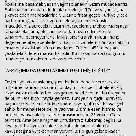
ikballerine basamak yapan yağmacılarladır. Bizim mücadelemiz
Batılı patronlarından aferin alabilmek için Türkiye'yi yurt dışına
şikâyet eden mandacılarladır. Ellerine fırsat geçse Türkiye'yi tek
parti karanlığına tekrar götürecek faşizm hevesleriyle
mücadelemiz sürecektir. Bizim mücadelemiz Mehter Marşı'ndan
rahatsız olanlarla, okullarımızda Ramazan etkinliklerine
tahammül edemeyenlerle, laikliği siper alarak milletin inanç
değerlerine ateş edenlerledir. Bizim mücadelemiz Sultan Fatih'in
emaneti aziz İstanbul'un duvarlarını 'Zulüm 1453'te başladı.'
yazılarıyla kirleten mankurtlarladır. Bu makamlarda olduğumuz
müddetçe mücadelemiz devam edecektir.
"ARAYIŞIMIZDA UMUTLARIMIZI TÜKETMİŞ DEĞİLİZ"
Değerli yol arkadaşlarım, şunu bir kere daha sizlere ve aziz
milletime hatırlatmak durumundayım. Tembel muhalefetten,
vizyonsuz muhalefetten, kavgalı muhalefetten ne bu ülkeye ne
de bu millete hiçbir fayda gelmez. Türkiye'nin güçlü, dirayetli,
başarılı ve istikrarlı bir iktidar kadar vizyon, ufuk ve hassasiyet
sahibi bir muhalefete de ihtiyacı var. Bizimle eser, hizmet ve
projede yarışacak muhalefet arayışımız son 23 yıldır mâkes
bulmadı. Ama buna rağmen umutlarımızı tüketmiş değiliz. Er
veya geç Türkiye'nin hak ettiği kalitede bir muhalefete
kavuşacağına yürekten inanıyorum. Biz o gün gelene kadar