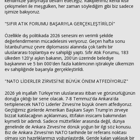
kendimizle yarışmaya devam edeceğiz. Rakiplerimiz kendi kısır
çekişmeleri ile meşgulken, her zaman söylediğim gibi biz sadece
işimize bakıyoruz.
"SIFIR ATIK FORUMU BAŞARIYLA GERÇEKLEŞTİRİLDİ"
Özellikle dış politikada 2026 senesini en verimli şekilde
değerlendirmenin mücadelesini veriyoruz. Geçen hafta sonu
İstanbul'umuz çevre diplomasisi alanında çok tarihi bir
uluslararası toplantıya ev sahipliği yaptı. Sıfır Atık Forumu, 183
ülkeden 120'yi aşkın bakanın, 200'ün üzerinde belediye
başkanının ve 5 bin 000'den fazla katılımcının iştirakiyle ülkemizin
ev sahipliğinde başarıyla gerçekleştirildi.
"NATO LİDERLER ZİRVESİ'NE BÜYÜK ÖNEM ATFEDİYORUZ"
2026 yılı inşallah Türkiye'nin uluslararası itibarı ve görünürlüğünün
doruğa çıktığı bir sene olacak. 7-8 Temmuz'da Ankara'da
tertiplenecek NATO Liderler Zirvesi'ne büyük önem atfediyoruz.
Geçtiğimiz günlerde Amerikan Başkanı Sayın Trump'ın zirveye
bizzat katılacağının açıklanması, ittifakın insicamı bakımından
kıymetli bir adımdı. Sadece müttefikler arasında değil, dünya
genelinde de Ankara Zirvesi'ne dönük yoğun bir ilgi söz konusu.
Biz de Ankara Zirvesi'nin NATO tarihinde bir referans noktası
olması için hazırlıklarımızı yoğunlaştırdık. Geride kalan yaklaşık bir