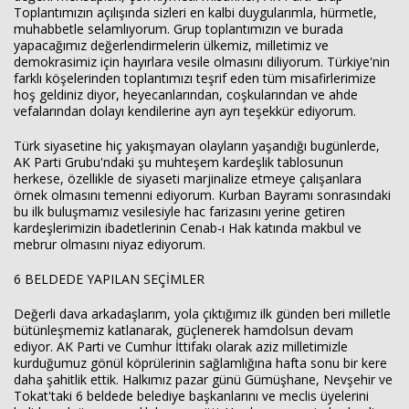
Toplantımızın açılışında sizleri en kalbi duygularımla, hürmetle,
muhabbetle selamlıyorum. Grup toplantımızın ve burada
yapacağımız değerlendirmelerin ülkemiz, milletimiz ve
demokrasimiz için hayırlara vesile olmasını diliyorum. Türkiye'nin
farklı köşelerinden toplantımızı teşrif eden tüm misafirlerimize
hoş geldiniz diyor, heyecanlarından, coşkularından ve ahde
vefalarından dolayı kendilerine ayrı ayrı teşekkür ediyorum.
Türk siyasetine hiç yakışmayan olayların yaşandığı bugünlerde,
AK Parti Grubu'ndaki şu muhteşem kardeşlik tablosunun
herkese, özellikle de siyaseti marjinalize etmeye çalışanlara
örnek olmasını temenni ediyorum. Kurban Bayramı sonrasındaki
bu ilk buluşmamız vesilesiyle hac farizasını yerine getiren
kardeşlerimizin ibadetlerinin Cenab-ı Hak katında makbul ve
mebrur olmasını niyaz ediyorum.
6 BELDEDE YAPILAN SEÇİMLER
Değerli dava arkadaşlarım, yola çıktığımız ilk günden beri milletle
bütünleşmemiz katlanarak, güçlenerek hamdolsun devam
ediyor. AK Parti ve Cumhur İttifakı olarak aziz milletimizle
kurduğumuz gönül köprülerinin sağlamlığına hafta sonu bir kere
daha şahitlik ettik. Halkımız pazar günü Gümüşhane, Nevşehir ve
Tokat'taki 6 beldede belediye başkanlarını ve meclis üyelerini