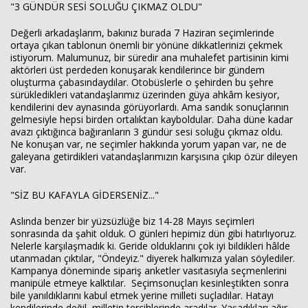
"3 GÜNDÜR SESİ SOLUĞU ÇIKMAZ OLDU"
Değerli arkadaşlarım, bakınız burada 7 Haziran seçimlerinde
ortaya çıkan tablonun önemli bir yönüne dikkatlerinizi çekmek
istiyorum. Malumunuz, bir süredir ana muhalefet partisinin kimi
aktörleri üst perdeden konuşarak kendilerince bir gündem
oluşturma çabasındaydılar. Otobüslerle o şehirden bu şehre
sürükledikleri vatandaşlarımız üzerinden güya ahkâm kesiyor,
kendilerini dev aynasında görüyorlardı. Ama sandık sonuçlarının
gelmesiyle hepsi birden ortalıktan kayboldular. Daha düne kadar
avazı çıktığınca bağıranların 3 gündür sesi soluğu çıkmaz oldu.
Ne konuşan var, ne seçimler hakkında yorum yapan var, ne de
galeyana getirdikleri vatandaşlarımızın karşısına çıkıp özür dileyen
var.
"SİZ BU KAFAYLA GİDERSENİZ..."
Aslında benzer bir yüzsüzlüğe biz 14-28 Mayıs seçimleri
sonrasında da şahit olduk. O günleri hepimiz dün gibi hatırlıyoruz.
Nelerle karşılaşmadık ki. Geride olduklarını çok iyi bildikleri hâlde
utanmadan çıktılar, "Öndeyiz." diyerek halkımıza yalan söylediler.
Kampanya döneminde sipariş anketler vasıtasıyla seçmenlerini
manipüle etmeye kalktılar. Seçimsonuçları kesinleştikten sonra
bile yanıldıklarını kabul etmek yerine milleti suçladılar. Hatayı
kendilerinde değil, milletin tercihlerinde aradılar. Yaşadıkları ağır