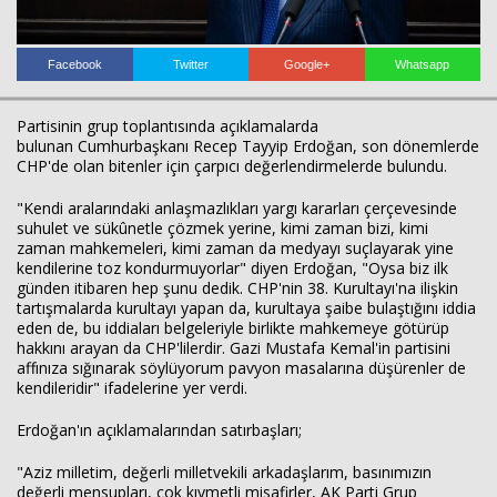
Facebook
Twitter
Google+
Whatsapp
Haberin Doğru Adresi.
Partisinin grup toplantısında açıklamalarda
bulunan Cumhurbaşkanı Recep Tayyip Erdoğan, son dönemlerde
CHP'de olan bitenler için çarpıcı değerlendirmelerde bulundu.
"Kendi aralarındaki anlaşmazlıkları yargı kararları çerçevesinde
suhulet ve sükûnetle çözmek yerine, kimi zaman bizi, kimi
zaman mahkemeleri, kimi zaman da medyayı suçlayarak yine
kendilerine toz kondurmuyorlar" diyen Erdoğan, "Oysa biz ilk
günden itibaren hep şunu dedik. CHP'nin 38. Kurultayı'na ilişkin
tartışmalarda kurultayı yapan da, kurultaya şaibe bulaştığını iddia
eden de, bu iddiaları belgeleriyle birlikte mahkemeye götürüp
hakkını arayan da CHP'lilerdir. Gazi Mustafa Kemal'in partisini
affınıza sığınarak söylüyorum pavyon masalarına düşürenler de
kendileridir" ifadelerine yer verdi.
Erdoğan'ın açıklamalarından satırbaşları;
"Aziz milletim, değerli milletvekili arkadaşlarım, basınımızın
değerli mensupları, çok kıymetli misafirler, AK Parti Grup