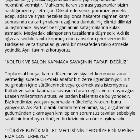
hükmünü vermiştir. Mahkeme kararı sonrası yaşananlar bizim
haklılığımızı teyit etmiştir. Dikkat ederseniz, partimize yönelik
edep, adap ve siyasi nezaket dışı onca hakarete rağmen karar
sonrasında da tartışmaların uzağında durduk. Hiç elimizi dilimizi
bulaştırmadık. Siyaset bezirgânlarının sataşmalarına kulak
asmadık. Medyadaki silahşorlerin tuzaklarına düşmedik. Aklı ile
ağzı arasındaki rabıta kopmuş olan çapsızlara prim vermedik.
Hadiseleri ve tartışmaları güvenli bir mesafeden takip etmekle
yetindik. Aynı tavrımızı koruyoruz.
"KOLTUK VE SALON KAPMACA SAVAŞININ TARAFI DEĞİLİZ"
Toplumsal barışa, kamu düzenine ve siyaset kurumuna zarar
vermediği sürece CHP'deki anafor bizi zerre ilgilendirmiyor. Biz
bu girdabın içine sürüklenmek veya çekilmek asla istemiyoruz.
Koltuk ve salon kapmaca savaşının tarafı değiliz ve olmayacağız.
Esasen milletimizin arzusu ve bizden beklentisi de bu yöndedir.
Biz kendimize yakışanı yapmakla mükellefiz. Nitekim bunu
yapıyoruz. AK Parti olarak samimi temennimiz, suç örgütlerinin
güdümünden çıkamayan kimi tiplerin sorumsuz tavırları sebebiyle
saatli bir bombaya dönüşen bu krizin bir an önce aşılmasıdır.
"TÜRKİYE BÜYÜK MİLLET MECLİSİ'NİN TERÖRİZE EDİLMESİNE
RIZA GÖSTERMEYİZ"