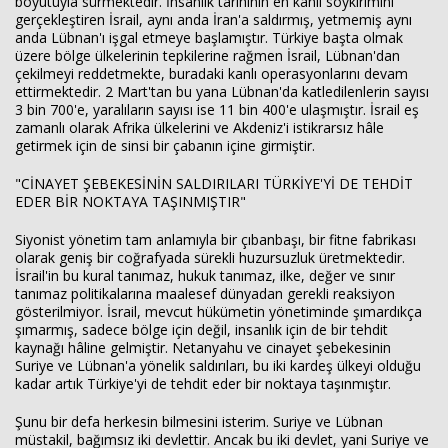
boyutuyla sürmektedir. İnsanlık tarihinin en kanlı soykırımını
gerçekleştiren İsrail, aynı anda İran'a saldırmış, yetmemiş aynı
anda Lübnan'ı işgal etmeye başlamıştır. Türkiye başta olmak
üzere bölge ülkelerinin tepkilerine rağmen İsrail, Lübnan'dan
çekilmeyi reddetmekte, buradaki kanlı operasyonlarını devam
ettirmektedir. 2 Mart'tan bu yana Lübnan'da katledilenlerin sayısı
3 bin 700'e, yaralıların sayısı ise 11 bin 400'e ulaşmıştır. İsrail eş
zamanlı olarak Afrika ülkelerini ve Akdeniz'i istikrarsız hâle
getirmek için de sinsi bir çabanın içine girmiştir.
"CİNAYET ŞEBEKESİNİN SALDIRILARI TÜRKİYE'Yİ DE TEHDİT
EDER BİR NOKTAYA TAŞINMIŞTIR"
Siyonist yönetim tam anlamıyla bir çıbanbaşı, bir fitne fabrikası
olarak geniş bir coğrafyada sürekli huzursuzluk üretmektedir.
İsrail'in bu kural tanımaz, hukuk tanımaz, ilke, değer ve sınır
tanımaz politikalarına maalesef dünyadan gerekli reaksiyon
gösterilmiyor. İsrail, mevcut hükümetin yönetiminde şımardıkça
şımarmış, sadece bölge için değil, insanlık için de bir tehdit
kaynağı hâline gelmiştir. Netanyahu ve cinayet şebekesinin
Suriye ve Lübnan'a yönelik saldırıları, bu iki kardeş ülkeyi olduğu
kadar artık Türkiye'yi de tehdit eder bir noktaya taşınmıştır.
Şunu bir defa herkesin bilmesini isterim. Suriye ve Lübnan
müstakil, bağımsız iki devlettir. Ancak bu iki devlet, yani Suriye ve