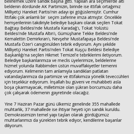
belirlemek üzere sandık başına gitti. Yapılan ara seçimlerde altı
beldenin dördünde AK Partimizin, birinde ise ittifak ortağımız
Milliyetçi Hareket Partisi'nin adayı ipi göğüslemiştir. Cumhur
İttifakı çok anlamlı bir seçim zaferine imza atmıştır. Öncelikle
hemşerilerinin takdiriyle belediye başkanı olarak seçilen Tokat
Bağtaşı Beldesi'nde Mustafa Karadağ'ı, Tokat Yolüstü
Beldesi'nde Mustafa Altın'ı, Gümüşhane Tekke Beldesi'nde
Kemalettin Demirkıran'ı, Nevşehir Mustafapaşa Beldesi'nde
Mustafa Özer'i canıgönülden tebrik ediyorum. Aynı şekilde
Milliyetçi Hareket Partisi'nden Tokat Kuşçu Beldesi Belediye
Başkanlığı'na seçilen Hikmet Temizel'e tebriklerimi iletiyorum.
Belediye başkanlarımıza ve meclis üyelerimize, beldelerine
hizmet yolunda Rabbimden üstün muvaffakiyetler temenni
ediyorum. Kelimenin tam anlamıyla sandıkları patlatan
vatandaşlarımıza da partimize ve ittifakımıza yönelik teveccühleri
için teşekkür ediyorum. İnşallah bu güveni ve muhabbeti asla
boşa çıkarmayacak, milletimize olan şükran borcumuzu daha
çok çalışarak ödemenin gayretinde olacağız.
Yine 7 Haziran Pazar günü ülkemiz genelinde 355 mahallede
muhtarlık, 37 mahallede ise ihtiyar heyeti için sandık kuruldu.
Demokrasimizin temel yapı taşları olarak gördüğümüz
muhtarlarımızı da yürekten tebrik ediyor, kendilerine başarılar
diliyorum.