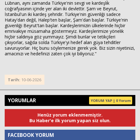
Lübnan, aynı zamanda Türkiye'nin sevgi ve kardeşlik
coğrafyasının içinde yer alan iki devlettir. Şam ve Beyrut,
İstanbul'un iki kardeş şehridir. Türkiye'nin güvenliği sadece
Hatay'dan değil, Halep'ten başlar, Şam'dan başlar. Türkiye'nin
güvenliği Beyrut'tan başlar. Kardeşlerimizin ülkelerinde hiçbir
emrivakiye müsamaha göstermeyiz. Kardeşlerimize yönelik
hiçbir saldırıya göz yummayız. Şimdi bunlar ve tetikçileri
çıkıyorlar, sağda solda Türkiye'yi hedef alan güya tehditler
savuruyorlar. Hiç bunu söylemenize gerek yok. Biz sizin niyetinizi,
amacınızı ve hedefinizi zaten çok iyi biliyoruz."
Tarih:
10-06-2026
YORUMLAR
YORUM YAP | 0 Yorum
Henüz yorum eklenmemiştir.
Bu Haber'e ilk yorum yapan siz olun.
FACEBOOK YORUM