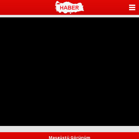
ANASAYFA
KATEGORİLER
YAZARLAR
ANKETLER
FOTO GALERİ
VİDEO GALERİ
KÜNYE
İLETİŞİM
Masaüstü Görünüm