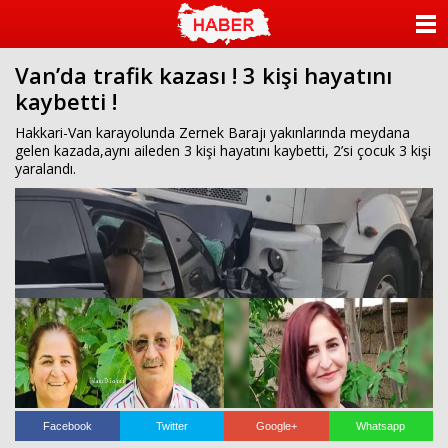
ANASAYFA
Van’da trafik kazası ! 3 kişi hayatını
KATEGORİLER
kaybetti !
YAZARLAR
Hakkari-Van karayolunda Zernek Barajı yakınlarında meydana
gelen kazada,aynı aileden 3 kişi hayatını kaybetti, 2’si çocuk 3 kişi
yaralandı.
ANKETLER
FOTO GALERİ
VİDEO GALERİ
KÜNYE
İLETİŞİM
Facebook
Twitter
Google+
Whatsapp