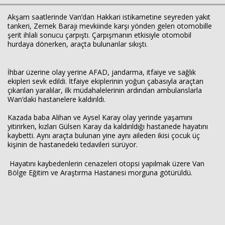
Akşam saatlerinde Van’dan Hakkari istikametine seyreden yakıt
tankeri, Zernek Barajı mevkiinde karşı yönden gelen otomobille
şerit ihlali sonucu çarpıştı. Çarpışmanın etkisiyle otomobil
Haberin Doğru Adresi.
hurdaya dönerken, araçta bulunanlar sıkıştı.
İhbar üzerine olay yerine AFAD, jandarma, itfaiye ve sağlık
ekipleri sevk edildi. İtfaiye ekiplerinin yoğun çabasıyla araçtan
çıkarılan yaralılar, ilk müdahalelerinin ardından ambulanslarla
Wan’daki hastanelere kaldırıldı.
Kazada baba Alihan ve Aysel Karay olay yerinde yaşamını
yitirirken, kızları Gülsen Karay da kaldırıldığı hastanede hayatını
kaybetti. Aynı araçta bulunan yine aynı aileden ikisi çocuk üç
kişinin de hastanedeki tedavileri sürüyor.
Hayatını kaybedenlerin cenazeleri otopsi yapılmak üzere Van
Bölge Eğitim ve Araştırma Hastanesi morguna götürüldü.