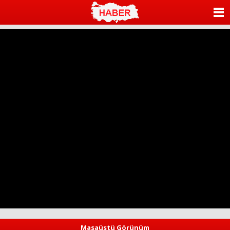
ANASAYFA
KATEGORİLER
YAZARLAR
ANKETLER
FOTO GALERİ
VİDEO GALERİ
KÜNYE
İLETİŞİM
Masaüstü Görünüm