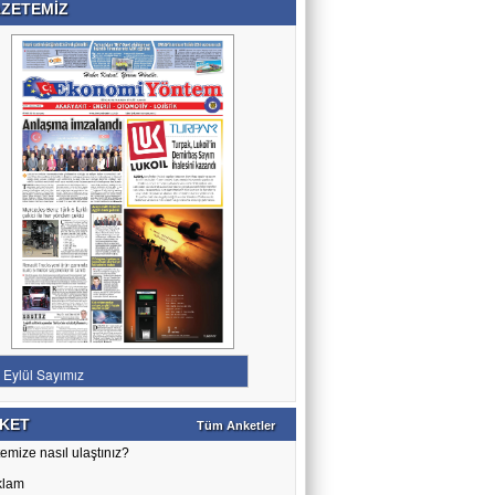
ZETEMİZ
KET
Tüm Anketler
emize nasıl ulaştınız?
klam