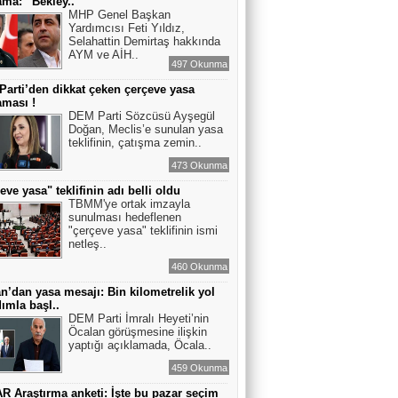
ama: “Bekley..
MHP Genel Başkan
Yardımcısı Feti Yıldız,
Selahattin Demirtaş hakkında
AYM ve AİH..
497 Okunma
arti’den dikkat çeken çerçeve yasa
aması !
DEM Parti Sözcüsü Ayşegül
Doğan, Meclis’e sunulan yasa
teklifinin, çatışma zemin..
473 Okunma
eve yasa" teklifinin adı belli oldu
TBMM'ye ortak imzayla
sunulması hedeflenen
"çerçeve yasa" teklifinin ismi
netleş..
460 Okunma
n’dan yasa mesajı: Bin kilometrelik yol
dımla başl..
DEM Parti İmralı Heyeti’nin
Öcalan görüşmesine ilişkin
yaptığı açıklamada, Öcala..
459 Okunma
 Araştırma anketi: İşte bu pazar seçim