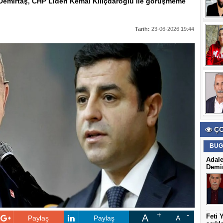
Demirtaş, CHP Lideri Kemal Kılıçdaroğlu ile görüşmeme
Tarih:
23-06-2026 19:44
ÇO
BUG
Adale
Demir
A
Feti 
Paylaş
Paylaş
A