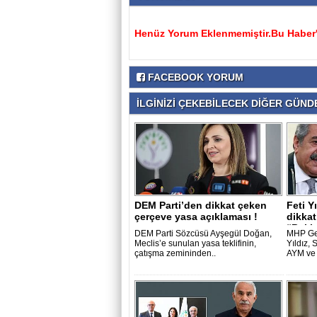
Henüz Yorum Eklenmemiştir.Bu Haber'e
FACEBOOK YORUM
İLGİNİZİ ÇEKEBİLECEK DİĞER GÜNDE
DEM Parti’den dikkat çeken
Feti Y
çerçeve yasa açıklaması !
dikkat
“Bekle
DEM Parti Sözcüsü Ayşegül Doğan,
MHP Gen
Meclis’e sunulan yasa teklifinin,
Yıldız,
çatışma zemininden..
AYM ve 