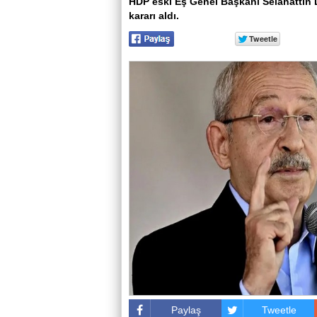
HDP eski Eş Genel Başkanı Selahattin 
kararı aldı.
Paylaş
Tweetle