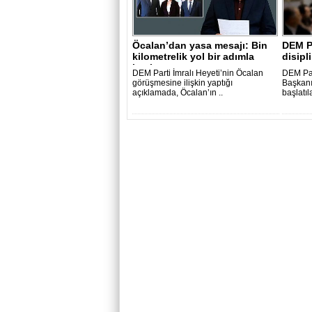
Öcalan’dan yasa mesajı: Bin
DEM Pa
kilometrelik yol bir adımla
disipl
başl..
DEM Parti İmralı Heyeti’nin Öcalan
DEM Par
görüşmesine ilişkin yaptığı
Başkanı
açıklamada, Öcalan’ın ..
başlatıl