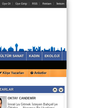
Üye Ol
Üye Girişi
RSS
Reklam
İletisim
REYHAN AHMADİ
Su Akıyor Cepler Yanıyor !
KADİR KILIÇ
İNCİ KEFALİ’NE SAHİP ÇIKMAK, VAN
DENİZİ’Nİ VE GELECEĞİ
SAVUNMAKTIR
ÜLTÜR SANAT
KADIN
EKOLOJİ
SALİH SERTKAL
BİR DARBECİNiN “ÖĞRETMENLER
GÜNÜ”
Köşe Yazarları
Anketler
OKTAY CANDEMİR
İmralı’ya Gitmek İsteyen Bahçeli’ye
ZARLAR
Öğütler — Nazımca Bir Uyarlama
REYHAN AHMADİ