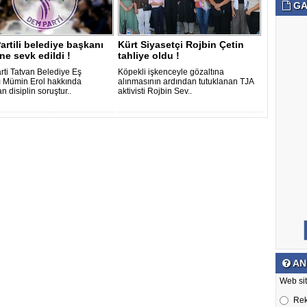
GA
rtili belediye başkanı
Kürt Siyasetçi Rojbin Çetin
ine sevk edildi !
tahliye oldu !
ti Tatvan Belediye Eş
Köpekli işkenceyle gözaltına
 Mümin Erol hakkında
alınmasının ardından tutuklanan TJA
an disiplin soruştur..
aktivisti Rojbin Sev..
AN
Web sit
Re