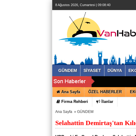
8 Ağustos 2026, Cumartesi | 09:08:41
GÜNDEM
SİYASET
DÜNYA
EK
Ana Sayfa
ÖZEL HABERLER
EK
Firma Rehberi
İlanlar
Ana Sayfa
»
GÜNDEM
Selahattin Demirtaş'tan Kıl