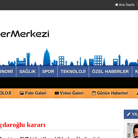
Ana Sayfa
ONOMİ
SAĞLIK
SPOR
TEKNOLOJİ
ÖZEL HABERLER
K
OLOJİ
Foto Galeri
Video Galeri
Günün Haberleri
YA
ıçdaroğlu kararı