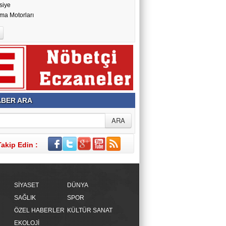
siye
ma Motorları
BER ARA
Takip Edin :
SİYASET
DÜNYA
SAĞLIK
SPOR
ÖZEL HABERLER
KÜLTÜR SANAT
EKOLOJİ