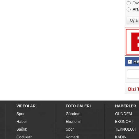
Tav
Ara
HA
Bizi 
VİDEOLAR
FOTO GALERİ
HABERLER
Spor
Gündem
GÜNDEM
Haber
Ekonomi
EKONOMİ
Sağlık
Spor
TEKNOLOJİ
Çocuklar
Komedi
KADIN