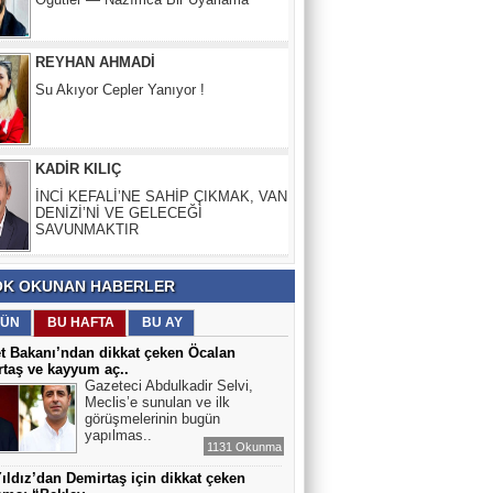
Su Akıyor Cepler Yanıyor !
KADİR KILIÇ
İNCİ KEFALİ’NE SAHİP ÇIKMAK, VAN
DENİZİ’Nİ VE GELECEĞİ
SAVUNMAKTIR
SALİH SERTKAL
BİR DARBECİNiN “ÖĞRETMENLER
GÜNÜ”
K OKUNAN HABERLER
ÜN
BU HAFTA
BU AY
t Bakanı’ndan dikkat çeken Öcalan
taş ve kayyum aç..
Gazeteci Abdulkadir Selvi,
Meclis’e sunulan ve ilk
görüşmelerinin bugün
yapılmas..
1131 Okunma
Yıldız’dan Demirtaş için dikkat çeken