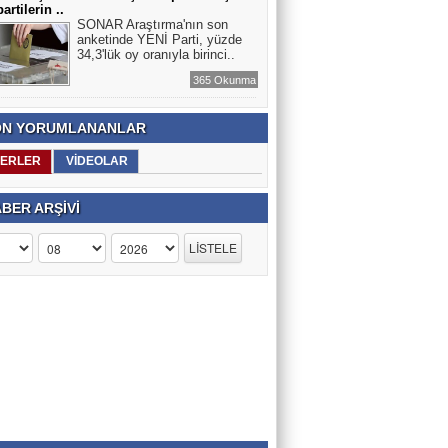
artilerin ..
SONAR Araştırma'nın son
anketinde YENİ Parti, yüzde
34,3'lük oy oranıyla birinci..
365 Okunma
N YORUMLANANLAR
ERLER
VİDEOLAR
BER ARŞİVİ