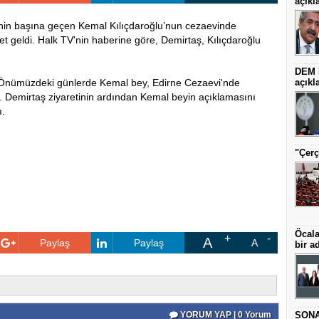
açıkl
nin başına geçen Kemal Kılıçdaroğlu’nun cezaevinde
et geldi. Halk TV'nin haberine göre, Demirtaş, Kılıçdaroğlu
DEM P
"Önümüzdeki günlerde Kemal bey, Edirne Cezaevi'nde
açıkl
k. Demirtaş ziyaretinin ardından Kemal beyin açıklamasını
ı.
"Çerç
Öcala
A
Paylaş
Paylaş
A
bir a
YORUM YAP | 0 Yorum
SONAR