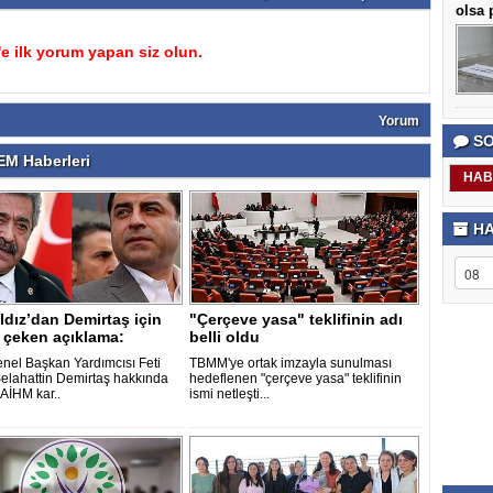
olsa p
 ilk yorum yapan siz olun.
Yorum
SO
M Haberleri
HAB
HA
ıldız’dan Demirtaş için
"Çerçeve yasa" teklifinin adı
 çeken açıklama:
belli oldu
y..
el Başkan Yardımcısı Feti
TBMM'ye ortak imzayla sunulması
 Selahattin Demirtaş hakkında
hedeflenen "çerçeve yasa" teklifinin
AİHM kar..
ismi netleşti...