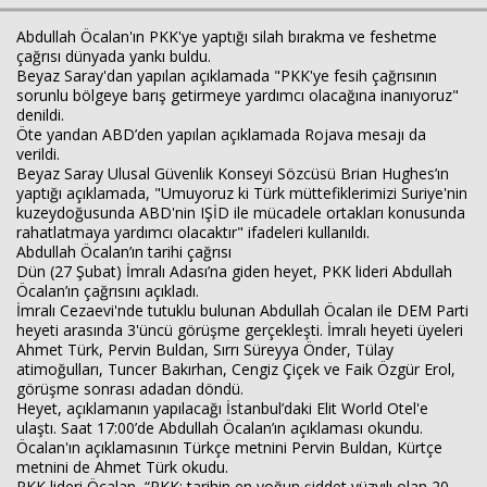
Abdullah Öcalan'ın PKK'ye yaptığı silah bırakma ve feshetme
çağrısı dünyada yankı buldu.
Beyaz Saray'dan yapılan açıklamada "PKK'ye fesih çağrısının
Haberin Doğru Adresi.
sorunlu bölgeye barış getirmeye yardımcı olacağına inanıyoruz"
denildi.
Öte yandan ABD’den yapılan açıklamada Rojava mesajı da
verildi.
Beyaz Saray Ulusal Güvenlik Konseyi Sözcüsü Brian Hughes’ın
yaptığı açıklamada, "Umuyoruz ki Türk müttefiklerimizi Suriye'nin
kuzeydoğusunda ABD'nin IŞİD ile mücadele ortakları konusunda
rahatlatmaya yardımcı olacaktır" ifadeleri kullanıldı.
Abdullah Öcalan’ın tarihi çağrısı
Dün (27 Şubat) İmralı Adası’na giden heyet, PKK lideri Abdullah
Öcalan’ın çağrısını açıkladı.
İmralı Cezaevi'nde tutuklu bulunan Abdullah Öcalan ile DEM Parti
heyeti arasında 3'üncü görüşme gerçekleşti. İmralı heyeti üyeleri
Ahmet Türk, Pervin Buldan, Sırrı Süreyya Önder, Tülay
atimoğulları, Tuncer Bakırhan, Cengiz Çiçek ve Faik Özgür Erol,
görüşme sonrası adadan döndü.
Heyet, açıklamanın yapılacağı İstanbul’daki Elit World Otel'e
ulaştı. Saat 17:00’de Abdullah Öcalan’ın açıklaması okundu.
Öcalan'ın açıklamasının Türkçe metnini Pervin Buldan, Kürtçe
metnini de Ahmet Türk okudu.
PKK lideri Öcalan, “PKK; tarihin en yoğun şiddet yüzyılı olan 20.