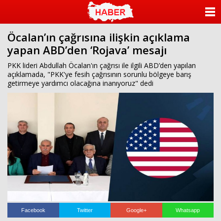
ANASAYFA
Öcalan’ın çağrısına ilişkin açıklama
KATEGORİLER
yapan ABD’den ‘Rojava’ mesajı
YAZARLAR
PKK lideri Abdullah Öcalan'ın çağrısı ile ilgili ABD’den yapılan
açıklamada, "PKK'ye fesih çağrısının sorunlu bölgeye barış
getirmeye yardımcı olacağına inanıyoruz" dedi
ANKETLER
FOTO GALERİ
VİDEO GALERİ
KÜNYE
İLETİŞİM
Facebook
Twitter
Google+
Whatsapp