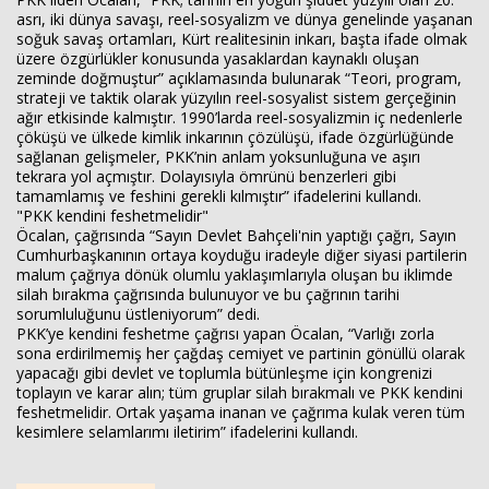
asrı, iki dünya savaşı, reel-sosyalizm ve dünya genelinde yaşanan
soğuk savaş ortamları, Kürt realitesinin inkarı, başta ifade olmak
üzere özgürlükler konusunda yasaklardan kaynaklı oluşan
zeminde doğmuştur” açıklamasında bulunarak “Teori, program,
strateji ve taktik olarak yüzyılın reel-sosyalist sistem gerçeğinin
ağır etkisinde kalmıştır. 1990’larda reel-sosyalizmin iç nedenlerle
çöküşü ve ülkede kimlik inkarının çözülüşü, ifade özgürlüğünde
sağlanan gelişmeler, PKK’nin anlam yoksunluğuna ve aşırı
tekrara yol açmıştır. Dolayısıyla ömrünü benzerleri gibi
tamamlamış ve feshini gerekli kılmıştır” ifadelerini kullandı.
"PKK kendini feshetmelidir"
Öcalan, çağrısında “Sayın Devlet Bahçeli'nin yaptığı çağrı, Sayın
Cumhurbaşkanının ortaya koyduğu iradeyle diğer siyasi partilerin
malum çağrıya dönük olumlu yaklaşımlarıyla oluşan bu iklimde
silah bırakma çağrısında bulunuyor ve bu çağrının tarihi
sorumluluğunu üstleniyorum” dedi.
PKK’ye kendini feshetme çağrısı yapan Öcalan, “Varlığı zorla
sona erdirilmemiş her çağdaş cemiyet ve partinin gönüllü olarak
yapacağı gibi devlet ve toplumla bütünleşme için kongrenizi
toplayın ve karar alın; tüm gruplar silah bırakmalı ve PKK kendini
feshetmelidir. Ortak yaşama inanan ve çağrıma kulak veren tüm
kesimlere selamlarımı iletirim” ifadelerini kullandı.