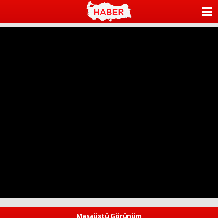
ANASAYFA
KATEGORİLER
YAZARLAR
ANKETLER
FOTO GALERİ
VİDEO GALERİ
KÜNYE
İLETİŞİM
Masaüstü Görünüm