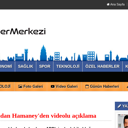
Ana Sayfa
ONOMİ
SAĞLIK
SPOR
TEKNOLOJİ
ÖZEL HABERLER
K
OLOJİ
Foto Galeri
Video Galeri
Günün Haberleri
YA
dından Hamaney'den videolu açıklama