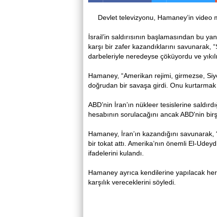
Devlet televizyonu, Hamaney’in video 
İsrail’in saldırısının başlamasından bu y
karşı bir zafer kazandıklarını savunarak, “S
darbeleriyle neredeyse çöküyordu ve yıkılı
Hamaney, “Amerikan rejimi, girmezse, Siyon
doğrudan bir savaşa girdi. Onu kurtarmak 
ABD’nin İran’ın nükleer tesislerine saldı
hesabının sorulacağını ancak ABD'nin birş
Hamaney, İran’ın kazandığını savunarak, 
bir tokat attı. Amerika’nın önemli El-Udeyd
ifadelerini kulandı.
Hamaney ayrıca kendilerine yapılacak her s
karşılık vereceklerini söyledi.