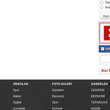
Tav
Ara
HA
Bizi 
VİDEOLAR
FOTO GALERİ
HABERLER
Spor
Gündem
GÜNDEM
Haber
Ekonomi
EKONOMİ
Sağlık
Spor
TEKNOLOJİ
Çocuklar
Komedi
KADIN