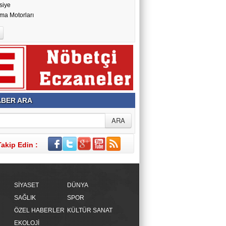
siye
ma Motorları
BER ARA
Takip Edin :
SİYASET
DÜNYA
SAĞLIK
SPOR
ÖZEL HABERLER
KÜLTÜR SANAT
EKOLOJİ