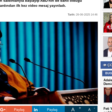
'in saldırılarıyla başlayıp ABD'nin de dahil olduğu
ardından ilk kez video mesaj yayınladı.
Tarih:
26-06-2025 14:46
ÇO
BUG
Adale
Demir
A
Feti 
Paylaş
Paylaş
A