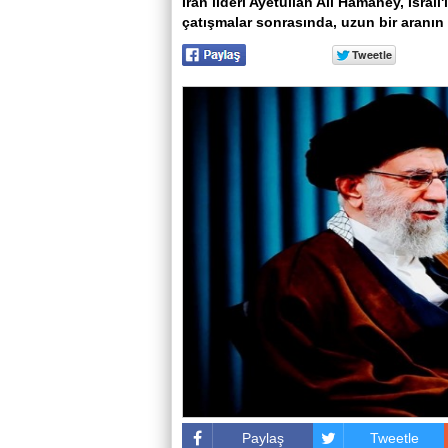
İran lideri Ayetullah Ali Hamaney, İsrail
çatışmalar sonrasında, uzun bir aranın 
Paylaş
Tweetle