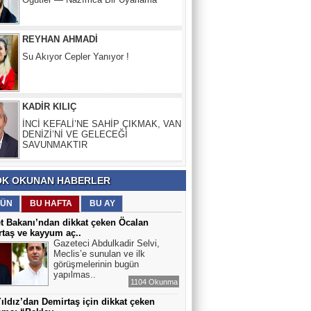
Su Akıyor Cepler Yanıyor !
KADİR KILIÇ
İNCİ KEFALİ’NE SAHİP ÇIKMAK, VAN
DENİZİ’Nİ VE GELECEĞİ
SAVUNMAKTIR
SALİH SERTKAL
BİR DARBECİNiN “ÖĞRETMENLER
GÜNÜ”
K OKUNAN HABERLER
ÜN
BU HAFTA
BU AY
t Bakanı’ndan dikkat çeken Öcalan
taş ve kayyum aç..
Gazeteci Abdulkadir Selvi,
Meclis’e sunulan ve ilk
görüşmelerinin bugün
yapılmas..
1104 Okunma
Yıldız’dan Demirtaş için dikkat çeken