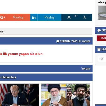
olsa p
A
Paylaş
Paylaş
A
SO
iran
HAB
YORUM YAP | 0 Yorum
HA
 ilk yorum yapan siz olun.
Yorum
Haberleri