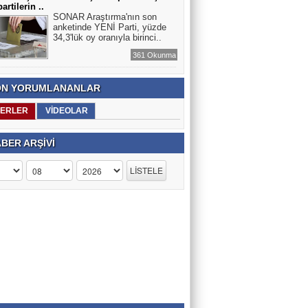
artilerin ..
SONAR Araştırma'nın son
anketinde YENİ Parti, yüzde
34,3'lük oy oranıyla birinci..
361 Okunma
N YORUMLANANLAR
ERLER
VİDEOLAR
BER ARŞİVİ