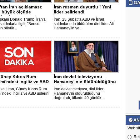
GA
tan İran açıklaması:
İran resmen duyurdu ! Yeni
ş büyük ölçüde
lider belirlendi
andı, n..
kanı Donald Trump, İran'a
İran, 28 Şubat’ta ABD ve İsrail
saldırılarla ilgili, "Bence
saldırılarında öldürülen dini lider Ali
ın büyük ..
Hamaney’in ye..
 Güney Kıbrıs Rum
İran devlet televizyonu
mi'ndeki İngiliz ve ABD
Hamaney'inin öldürüldüğünü
..
doğruladı..
ka ! İran, Güney Kıbrıs Rum
İran devlet medyası, dinî lider
'ndeki İngiliz ve ABD üslerini
Hamaney'in öldürüldüğünü
doğruladı, ülkede 40 günlük ..
AN
Web sit
Re