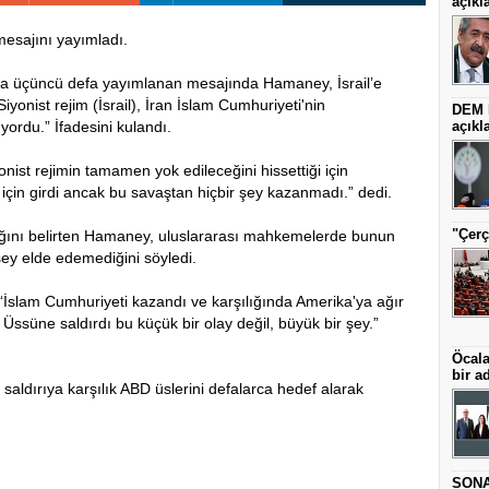
açıkl
mesajını yayımladı.
ana üçüncü defa yayımlanan mesajında Hamaney, İsrail’e
iyonist rejim (İsrail), İran İslam Cumhuriyeti'nin
DEM P
yordu.” İfadesini kulandı.
açıkl
ist rejimin tamamen yok edileceğini hissettiği için
için girdi ancak bu savaştan hiçbir şey kazanmadı.” dedi.
"Çerç
rdığını belirten Hamaney, uluslararası mahkemelerde bunun
ey elde edemediğini söyledi.
“İslam Cumhuriyeti kazandı ve karşılığında Amerika'ya ağır
 Üssüne saldırdı bu küçük bir olay değil, büyük bir şey.”
Öcala
bir a
aldırıya karşılık ABD üslerini defalarca hedef alarak
SONAR