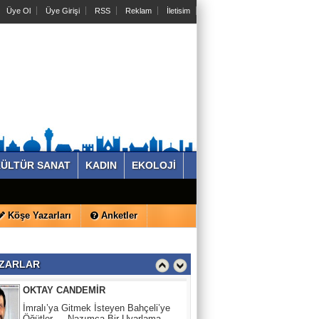
Üye Ol
Üye Girişi
RSS
Reklam
İletisim
REYHAN AHMADİ
Su Akıyor Cepler Yanıyor !
KADİR KILIÇ
İNCİ KEFALİ’NE SAHİP ÇIKMAK, VAN
DENİZİ’Nİ VE GELECEĞİ
SAVUNMAKTIR
ÜLTÜR SANAT
KADIN
EKOLOJİ
SALİH SERTKAL
BİR DARBECİNiN “ÖĞRETMENLER
GÜNÜ”
Köşe Yazarları
Anketler
OKTAY CANDEMİR
İmralı’ya Gitmek İsteyen Bahçeli’ye
ZARLAR
Öğütler — Nazımca Bir Uyarlama
REYHAN AHMADİ