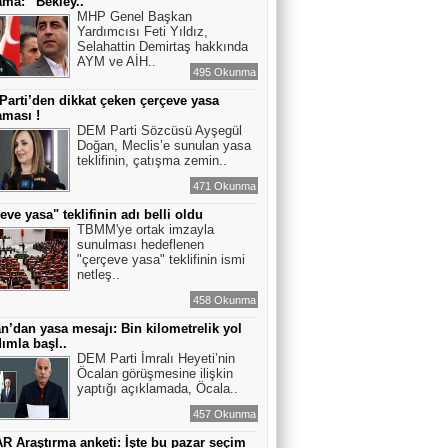
ama: “Bekley..
MHP Genel Başkan
Yardımcısı Feti Yıldız,
Selahattin Demirtaş hakkında
AYM ve AİH..
495 Okunma
arti’den dikkat çeken çerçeve yasa
aması !
DEM Parti Sözcüsü Ayşegül
Doğan, Meclis’e sunulan yasa
teklifinin, çatışma zemin..
471 Okunma
eve yasa" teklifinin adı belli oldu
TBMM'ye ortak imzayla
sunulması hedeflenen
"çerçeve yasa" teklifinin ismi
netleş..
458 Okunma
n’dan yasa mesajı: Bin kilometrelik yol
dımla başl..
DEM Parti İmralı Heyeti’nin
Öcalan görüşmesine ilişkin
yaptığı açıklamada, Öcala..
457 Okunma
 Araştırma anketi: İşte bu pazar seçim