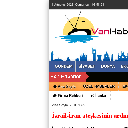
8 Ağustos 2026, Cumartesi | 06:58:29
GÜNDEM
SİYASET
DÜNYA
EK
Ana Sayfa
ÖZEL HABERLER
EK
Firma Rehberi
İlanlar
Ana Sayfa
»
DÜNYA
İsrail-İran ateşkesinin ar