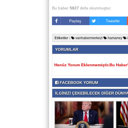
Bu haber
5827
defa okunmuştur.
Paylaş
Tweetle
Etiketler :
vanhabermerkezi
hamaney
YORUMLAR
Henüz Yorum Eklenmemiştir.Bu Haber'e
FACEBOOK YORUM
İLGİNİZİ ÇEKEBİLECEK DİĞER DÜNYA 