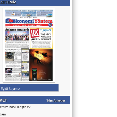
ZETEMİZ
KET
Tüm Anketler
emize nasıl ulaştınız?
klam