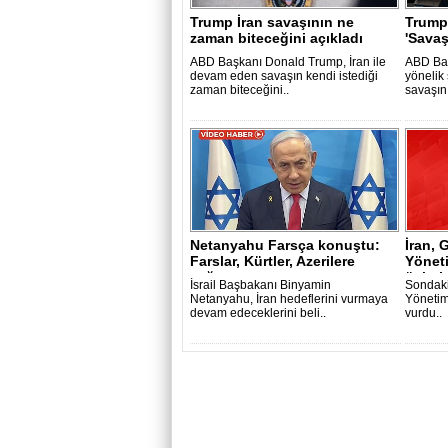
Trump İran savaşının ne
Trump'
zaman biteceğini açıkladı
'Sava
tamaml
ABD Başkanı Donald Trump, İran ile
ABD Baş
devam eden savaşın kendi istediği
yönelik 
zaman biteceğini..
savaşın
Netanyahu Farsça konuştu:
İran,
Farslar, Kürtler, Azerilere
Yöneti
çağrı..
üslerin
İsrail Başbakanı Binyamin
Sondaki
Netanyahu, İran hedeflerini vurmaya
Yönetimi
devam edeceklerini beli..
vurdu..