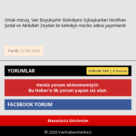
Ortak mesaj, Van Büyükşehir Belediyesi Eşbaşkanları Neslihan
Şedal ve Abdullah Zeydan ile belediye meclisi adına yayımlandı
Tarih:
27-05-2026
YORUMLAR
YORUM YAP | 0 Yorum
Henüz yorum eklenmemiştir.
Bu Haber'e ilk yorum yapan siz olun.
FACEBOOK YORUM
Masaüstü Görünüm
Yorum
© 2026 Vanhabermerkezi