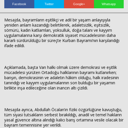
Facebook
Twitter
Google+
Whatsapp
Mesajda, bayramların eşitlikçi ve adil bir yaşam anlayışıyla
Haberin Doğru Adresi.
yeniden anlam kazandığı belirtilerek, adaletsizlik, eşitsizlik,
sömürü, kadın katliamları, yoksulluk, doğa talanı ve kayyım
uygulamalarına karşı demokratik siyaset mücadelesinin daha
kararlı sürdürüldüğü bir süreçte Kurban Bayramı’nın karşılandığı
ifade edildi.
Açıklamada, başta Van halkı olmak üzere demokrasi ve eşitlik
mücadelesi yürüten Ortadoğu halklarının bayramı kutlanırken;
barışın, demokrasinin ve adaletin hâkim olduğu, halk iradesinin
tanındığı ve kayyım uygulamalarının son bulduğu bir yaşamın
birlikte inşa edileceğine olan inancın altı çizildi.
Mesajda ayrıca, Abdullah Öcalan’ın fiziki özgürlüğüne kavuştuğu,
tüm siyasi tutsakların serbest bırakıldığı, anadil ve temel hakların
yasal güvence altına alındığı kalıcı barış ortamına vesile olacak bir
bayram temennisine yer verildi.