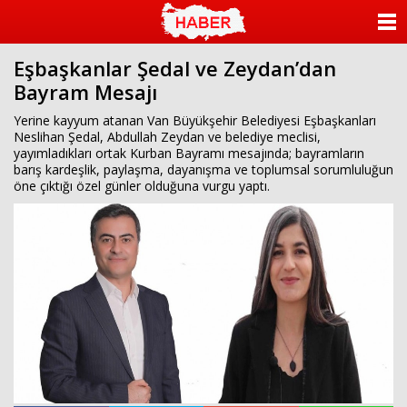
ANASAYFA
Eşbaşkanlar Şedal ve Zeydan’dan
KATEGORİLER
Bayram Mesajı
YAZARLAR
Yerine kayyum atanan Van Büyükşehir Belediyesi Eşbaşkanları
Neslihan Şedal, Abdullah Zeydan ve belediye meclisi,
yayımladıkları ortak Kurban Bayramı mesajında; bayramların
ANKETLER
barış kardeşlik, paylaşma, dayanışma ve toplumsal sorumluluğun
öne çıktığı özel günler olduğuna vurgu yaptı.
FOTO GALERİ
VİDEO GALERİ
KÜNYE
İLETİŞİM