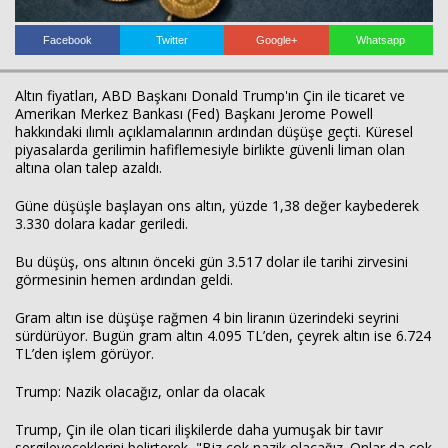
Facebook
Twitter
Google+
Whatsapp
Haberin Doğru Adresi.
Altın fiyatları, ABD Başkanı Donald Trump'ın Çin ile ticaret ve
Amerikan Merkez Bankası (Fed) Başkanı Jerome Powell
hakkındaki ılımlı açıklamalarının ardından düşüşe geçti. Küresel
piyasalarda gerilimin hafiflemesiyle birlikte güvenli liman olan
altına olan talep azaldı.
Güne düşüşle başlayan ons altın, yüzde 1,38 değer kaybederek
3.330 dolara kadar geriledi.
Bu düşüş, ons altının önceki gün 3.517 dolar ile tarihi zirvesini
görmesinin hemen ardından geldi.
Gram altın ise düşüşe rağmen 4 bin liranın üzerindeki seyrini
sürdürüyor. Bugün gram altın 4.095 TL’den, çeyrek altın ise 6.724
TL’den işlem görüyor.
Trump: Nazik olacağız, onlar da olacak
Trump, Çin ile olan ticari ilişkilerde daha yumuşak bir tavır
sergileyeceklerini belirterek, "Biz çok nazik olacağız. Onlar da çok