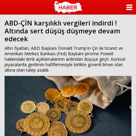
ANASAYFA
ABD-ÇİN karşılıklı vergileri indirdi !
KATEGORİLER
Altında sert düşüş düşmeye devam
edecek
YAZARLAR
Altın fiyatları, ABD Başkanı Donald Trump'ın Çin ile ticaret ve
ANKETLER
Amerikan Merkez Bankası (Fed) Başkanı Jerome Powell
hakkındaki ılımlı açıklamalarının ardından düşüşe geçti. Küresel
piyasalarda gerilimin hafiflemesiyle birlikte güvenli liman olan
FOTO GALERİ
altına olan talep azaldı.
VİDEO GALERİ
KÜNYE
İLETİŞİM