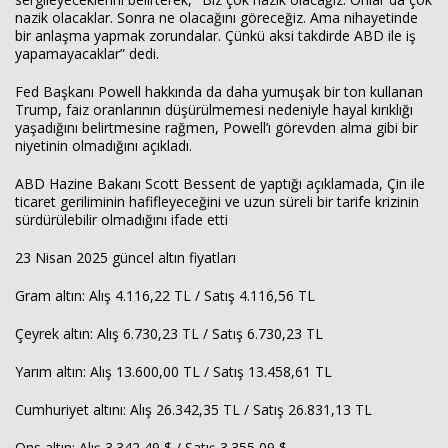
nazik olacaklar. Sonra ne olacağını göreceğiz. Ama nihayetinde
bir anlaşma yapmak zorundalar. Çünkü aksi takdirde ABD ile iş
yapamayacaklar” dedi.
Fed Başkanı Powell hakkında da daha yumuşak bir ton kullanan
Trump, faiz oranlarının düşürülmemesi nedeniyle hayal kırıklığı
yaşadığını belirtmesine rağmen, Powell’ı görevden alma gibi bir
niyetinin olmadığını açıkladı.
ABD Hazine Bakanı Scott Bessent de yaptığı açıklamada, Çin ile
ticaret geriliminin hafifleyeceğini ve uzun süreli bir tarife krizinin
sürdürülebilir olmadığını ifade etti
23 Nisan 2025 güncel altın fiyatları
Gram altın: Alış 4.116,22 TL / Satış 4.116,56 TL
Çeyrek altın: Alış 6.730,23 TL / Satış 6.730,23 TL
Yarım altın: Alış 13.600,00 TL / Satış 13.458,61 TL
Cumhuriyet altını: Alış 26.342,35 TL / Satış 26.831,13 TL
Ons altın: Alış 3.342,49 $ / Satış 3.355,09 $