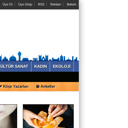
Üye Ol
Üye Girişi
RSS
Reklam
İletisim
REYHAN AHMADİ
Su Akıyor Cepler Yanıyor !
ÜLTÜR SANAT
KADIN
EKOLOJİ
KADİR KILIÇ
Köşe Yazarları
Anketler
İNCİ KEFALİ’NE SAHİP ÇIKMAK, VAN
DENİZİ’Nİ VE GELECEĞİ
SAVUNMAKTIR
SALİH SERTKAL
BİR DARBECİNiN “ÖĞRETMENLER
GÜNÜ”