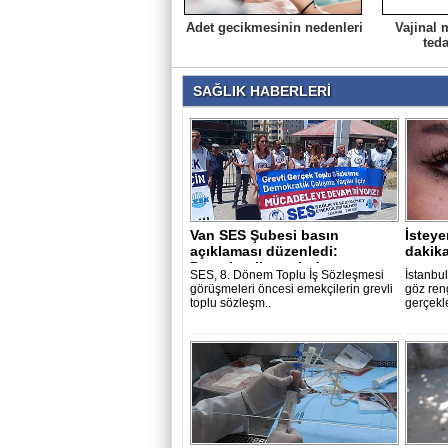
Adet gecikmesinin nedenleri
Vajinal 
teda
SAĞLIK HABERLERİ
Van SES Şubesi basın
İsteye
açıklaması düzenledi:
dakika
Demokratik zemind..
SES, 8. Dönem Toplu İş Sözleşmesi
İstanbul
görüşmeleri öncesi emekçilerin grevli
göz ren
toplu sözleşm..
gerçekle