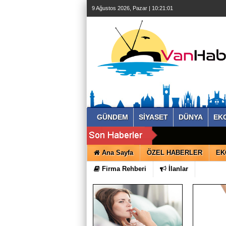
9 Ağustos 2026, Pazar | 10:21:02
GÜNDEM
SİYASET
DÜNYA
EK
Ana Sayfa
ÖZEL HABERLER
EK
Firma Rehberi
İlanlar