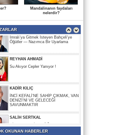
çer?
Mandalinanın faydaları
OKTAY CANDEMİR
nelerdir?
İmralı’ya Gitmek İsteyen Bahçeli’ye
Öğütler — Nazımca Bir Uyarlama
ZARLAR
REYHAN AHMADİ
Su Akıyor Cepler Yanıyor !
KADİR KILIÇ
İNCİ KEFALİ’NE SAHİP ÇIKMAK, VAN
DENİZİ’Nİ VE GELECEĞİ
SAVUNMAKTIR
SALİH SERTKAL
BİR DARBECİNiN “ÖĞRETMENLER
GÜNÜ”
K OKUNAN HABERLER