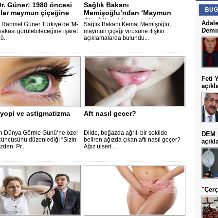
Dr. Güner: 1980 öncesi
Sağlık Bakanı
BUG
lar maymun çiçeğine
Memişoğlu’ndan ‘Maymun
.
Çiçeği’ açıklaması: Ala..
Adale
r. Rahmet Güner Türkiye'de 'M-
Sağlık Bakanı Kemal Memişoğlu,
Demir
vakası görülebileceğine işaret
maymun çiçeği virüsüne ilişkin
ö..
açıklamalarda bulundu...
Feti 
açıkl
iyopi ve astigmatizma
Aft nasıl geçer?
un Dünya Görme Günü’ne özel
Dilde, boğazda ağrılı bir şekilde
DEM P
üçüncüsünü düzenlediği “Sizin
beliren ağızda çıkan aftı nasıl geçer?
açıkl
den: Pr..
Ağız ülseri ..
"Çerç