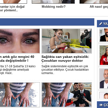
mantar için doğal
Mobbing nedir?
Aft nasıl ge
vi yönteml..
YA
n artık göz rengini 40
Sağlıkta can yakan eşitsizlik:
da değiştirebilir !
Çocukları vuruyor doktor
bulu..
'da 17-18 Şubat’ta 13 kalıcı
Sağlık sistemindeki eşitsizlik en çok
gi değiştirme ameliyatı
çocukları etkiliyor. Çocuk hastalıkları
şti. Hast..
uzmanla..
ÇO