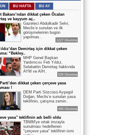
ÜN
BU HAFTA
BU AY
t Bakanı’ndan dikkat çeken Öcalan
taş ve kayyum aç..
Gazeteci Abdulkadir Selvi,
Meclis’e sunulan ve ilk
görüşmelerinin bugün
yapılmas..
1227 Okunma
Yıldız’dan Demirtaş için dikkat çeken
ama: “Bekley..
MHP Genel Başkan
Yardımcısı Feti Yıldız,
Selahattin Demirtaş hakkında
AYM ve AİH..
526 Okunma
arti’den dikkat çeken çerçeve yasa
aması !
DEM Parti Sözcüsü Ayşegül
Doğan, Meclis’e sunulan yasa
teklifinin, çatışma zemin..
495 Okunma
eve yasa" teklifinin adı belli oldu
TBMM'ye ortak imzayla
sunulması hedeflenen
"çerçeve yasa" teklifinin ismi