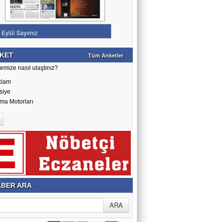
KET
Tüm Anketler
emize nasıl ulaştınız?
klam
siye
ma Motorları
BER ARA