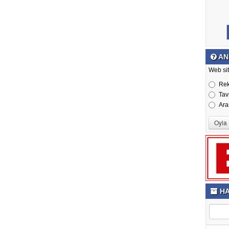
AN
Web sit
Re
Tav
Ara
HA