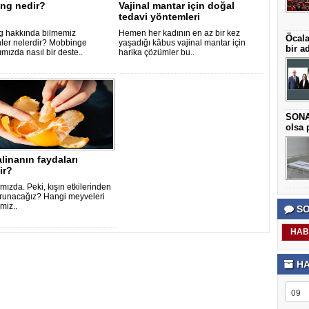
ng nedir?
Vajinal mantar için doğal
tedavi yöntemleri
 hakkında bilmemiz
Hemen her kadının en az bir kez
Öcala
ler nelerdir? Mobbinge
yaşadığı kâbus vajinal mantar için
bir a
mızda nasıl bir deste..
harika çözümler bu..
SONAR
olsa p
inanın faydaları
ir?
mızda. Peki, kışın etkilerinden
orunacağız? Hangi meyveleri
miz..
SO
HAB
HA