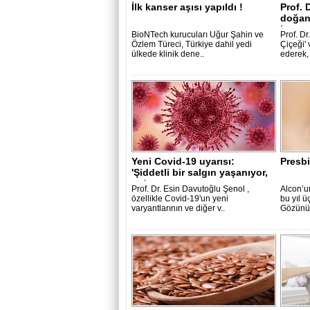
İlk kanser aşısı yapıldı !
Prof. 
doğan
karşı .
BioNTech kurucuları Uğur Şahin ve
Prof. D
Özlem Türeci, Türkiye dahil yedi
Çiçeği' 
ülkede klinik dene..
ederek, 
Yeni Covid-19 uyarısı:
Presb
'Şiddetli bir salgın yaşanıyor,
gıda ..
Prof. Dr. Esin Davutoğlu Şenol ,
Alcon’
özellikle Covid-19'un yeni
bu yıl 
varyantlarının ve diğer v..
Gözünüz