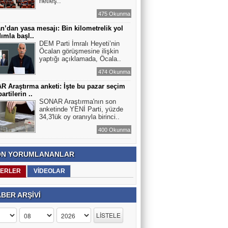
netleş..
475 Okunma
n’dan yasa mesajı: Bin kilometrelik yol
dımla başl..
DEM Parti İmralı Heyeti’nin
Öcalan görüşmesine ilişkin
yaptığı açıklamada, Öcala..
474 Okunma
 Araştırma anketi: İşte bu pazar seçim
artilerin ..
SONAR Araştırma'nın son
anketinde YENİ Parti, yüzde
34,3'lük oy oranıyla birinci..
400 Okunma
N YORUMLANANLAR
ERLER
VİDEOLAR
BER ARŞİVİ