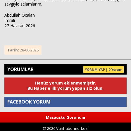
sevgiyle selamlarım.
Abdullah Öcalan
İmralı
27 Haziran 2026
Tarih:
28-06-2026
YORUMLAR
YORUM YAP | 0 Yorum
Henüz yorum eklenmemiştir.
Bu Haber'e ilk yorum yapan siz olun.
FACEBOOK YORUM
Masaüstü Görünüm
Yorum
© 2026 Vanhabermerkezi