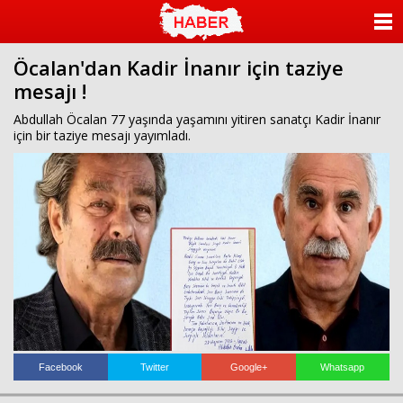
ANASAYFA
Öcalan'dan Kadir İnanır için taziye
KATEGORİLER
mesajı !
YAZARLAR
Abdullah Öcalan 77 yaşında yaşamını yitiren sanatçı Kadir İnanır
için bir taziye mesajı yayımladı.
ANKETLER
FOTO GALERİ
VİDEO GALERİ
KÜNYE
İLETİŞİM
Facebook
Twitter
Google+
Whatsapp