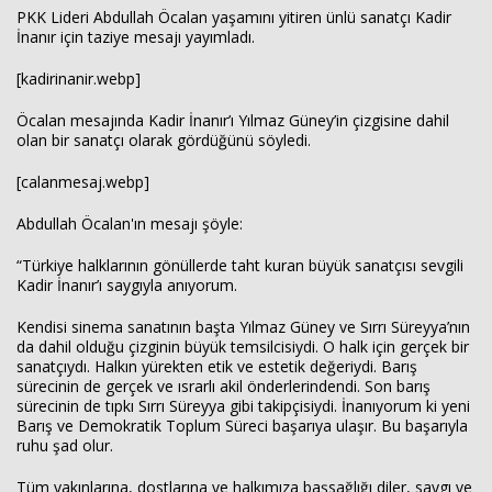
PKK Lideri Abdullah Öcalan yaşamını yitiren ünlü sanatçı Kadir
İnanır için taziye mesajı yayımladı.
Haberin Doğru Adresi.
[kadirinanir.webp]
Öcalan mesajında Kadir İnanır’ı Yılmaz Güney’in çizgisine dahil
olan bir sanatçı olarak gördüğünü söyledi.
[calanmesaj.webp]
Abdullah Öcalan'ın mesajı şöyle:
“Türkiye halklarının gönüllerde taht kuran büyük sanatçısı sevgili
Kadir İnanır’ı saygıyla anıyorum.
Kendisi sinema sanatının başta Yılmaz Güney ve Sırrı Süreyya’nın
da dahil olduğu çizginin büyük temsilcisiydi. O halk için gerçek bir
sanatçıydı. Halkın yürekten etik ve estetik değeriydi. Barış
sürecinin de gerçek ve ısrarlı akil önderlerindendi. Son barış
sürecinin de tıpkı Sırrı Süreyya gibi takipçisiydi. İnanıyorum ki yeni
Barış ve Demokratik Toplum Süreci başarıya ulaşır. Bu başarıyla
ruhu şad olur.
Tüm yakınlarına, dostlarına ve halkımıza başsağlığı diler, saygı ve