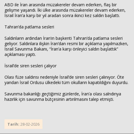
ABD ile İran arasında müzakereler devam ederken, flaş bir
gelişme yaşandı. İki ülke arasında müzakereler devam ederken,
İsrail İran’a karşı bir yıl aradan sonra ikinci kez saldırı başlattı.
Haberin Doğru Adresi.
Tahran’da patlama sesleri
Saldırıların ardından İran’ın başkenti Tahran’da patlama sesleri
geliyor. Saldırılara ilişkin İran’dan resmi bir açıklama yapılmazken,
İsrail Savunma Bakanı, “İran’a karşı önleyici saldırı başlattık”
açıklaması yaptı.
İsrail’de siren sesleri çalıyor
Olası füze saldırısı nedeniyle İsrail’de siren sesleri çalınıyor. Öte
yandan İsrail Ordusu ülkedeki tüm okulların kapatıldığını duyurdu.
Savunma bakanlığı geçtiğimiz günlerde, İran’a olası salndırıya
hazırlık için savunma bütçesinin artırılmasını talep etmişti.
Tarih:
28-02-2026