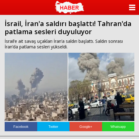
ANASAYFA
İsrail, İran'a saldırı başlattı! Tahran'da
KATEGORİLER
patlama sesleri duyuluyor
YAZARLAR
İsrail’e ait savaş uçakları İran’a saldırı başlattı. Saldırı sonrası
İran’da patlama sesleri yükseldi.
ANKETLER
FOTO GALERİ
VİDEO GALERİ
KÜNYE
İLETİŞİM
Facebook
Twitter
Google+
Whatsapp