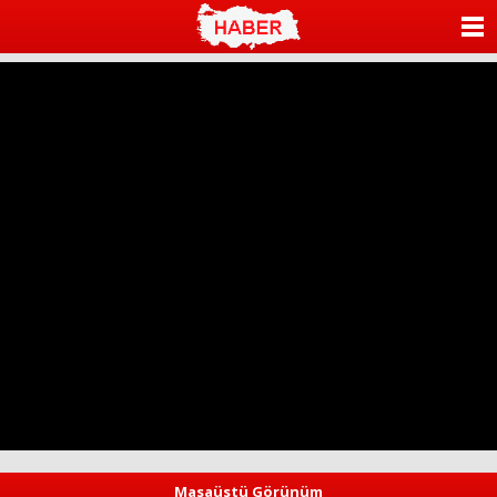
ANASAYFA
KATEGORİLER
YAZARLAR
ANKETLER
FOTO GALERİ
VİDEO GALERİ
KÜNYE
İLETİŞİM
Masaüstü Görünüm