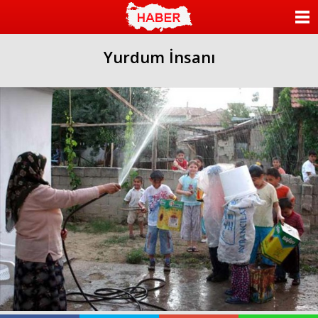
ANASAYFA
Yurdum İnsanı
KATEGORİLER
YAZARLAR
ANKETLER
FOTO GALERİ
VİDEO GALERİ
KÜNYE
İLETİŞİM