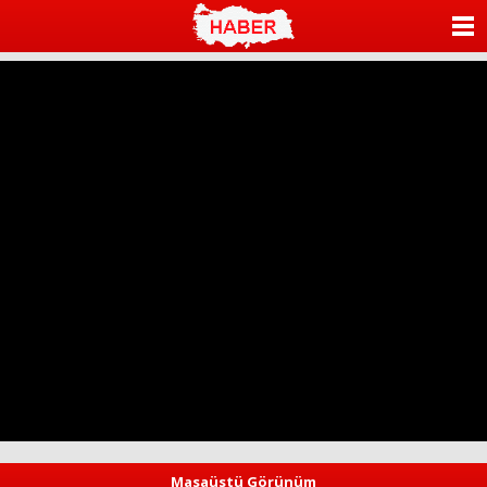
ANASAYFA
KATEGORİLER
YAZARLAR
ANKETLER
FOTO GALERİ
VİDEO GALERİ
KÜNYE
İLETİŞİM
Masaüstü Görünüm